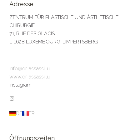
Adresse
ZENTRUM FÜR PLASTISCHE UND ÄSTHETISCHE
CHIRURGIE
71, RUE DES GLACIS
L-1628 LUXEMBOURG-LIMPERTSBERG
+352 26 27 02 93
info@dr-assassi.lu
www.dr-assassi.lu
Instagram:
@dres_assassi
DE
FR
Öffnungszeiten