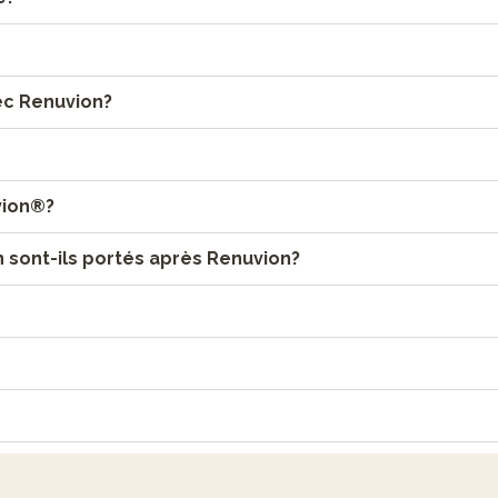
vec Renuvion?
vion®?
sont-ils portés après Renuvion?