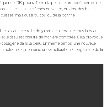
fréquence (RF) pour raffermir la peau. Le procédé permet de
vasive – les tissus relâchés du ventre, du dos, des bras et
 cuisses, mais aussi du cou ou de la poitrine.
le, la canule étroite de 3 mm est introduite sous la peau
 et le tissu est chauffé de manière contrôlée. Cela provoque
de collagène dans la peau. En même temps, une nouvelle
timulée, ce qui entraîne une amélioration à long terme de la