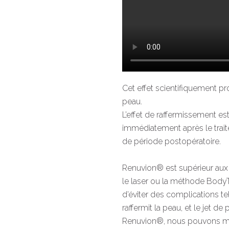
Cet effet scientifiquement pr
peau.
L’effet de raffermissement est
immédiatement après le traite
de période postopératoire.
Renuvion® est supérieur aux
le laser ou la méthode BodyTi
d’éviter des complications tel
raffermit la peau, et le jet d
Renuvion®, nous pouvons maxi