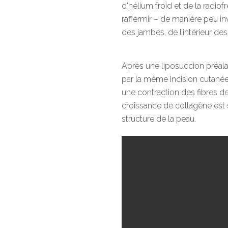
d’hélium froid et de la radio
raffermir – de manière peu in
des jambes, de l’intérieur des
Après une liposuccion préalab
par la même incision cutanée
une contraction des fibres 
croissance de collagène est s
structure de la peau.