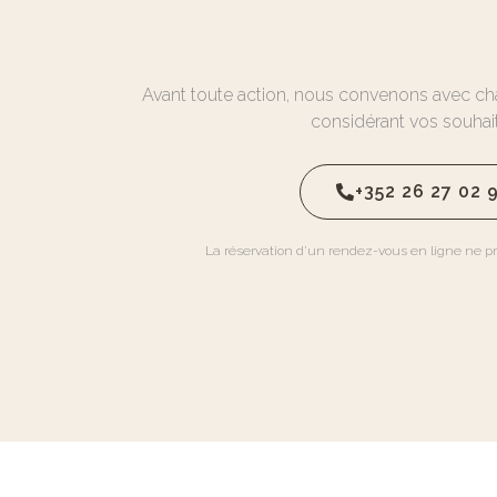
Avant toute action, nous convenons avec ch
considérant vos souhait
+352 26 27 02 
La réservation d’un rendez-vous en ligne ne p