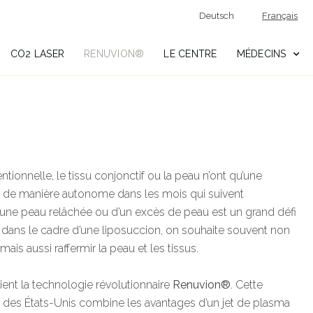
Deutsch
Français
CO2 LASER
RENUVION®
LE CENTRE
MÉDECINS
tionnelle, le tissu conjonctif ou la peau n’ont qu’une
mir de manière autonome dans les mois qui suivent
 d’une peau relâchée ou d’un excès de peau est un grand défi
 dans le cadre d’une liposuccion, on souhaite souvent non
mais aussi raffermir la peau et les tissus.
vient la technologie révolutionnaire
Renuvion®
. Cette
 des États-Unis combine les avantages d’un jet de plasma