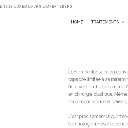
IS L-1628 LUXEMBOURG-LIMPERTSBERG
HOME
TRAITEMENTS
Lors d’une liposuccion conven
capacité limitée à se raffer
l’intervention. Le traitement
en chirurgie plastique. Même
seulement réduire la graisse, 
C’est précisément là qu’inter
technologie innovante venue