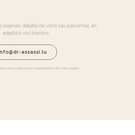
 examen détaillé de votre cas personnel, en
nt adapté à vos besoins.
info@dr-assassi.lu
ous nous réjouissons également de votre appel.