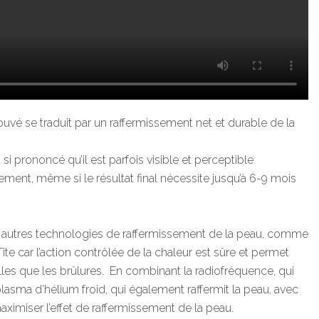
ouvé se traduit par un raffermissement net et durable de la
 si prononcé qu’il est parfois visible et perceptible
ment, même si le résultat final nécessite jusqu’à 6-9 mois
 autres technologies de raffermissement de la peau, comme
te car l’action contrôlée de la chaleur est sûre et permet
les que les brûlures.
En combinant la radiofréquence, qui
e plasma d’hélium froid, qui également raffermit la peau, avec
miser l’effet de raffermissement de la peau.